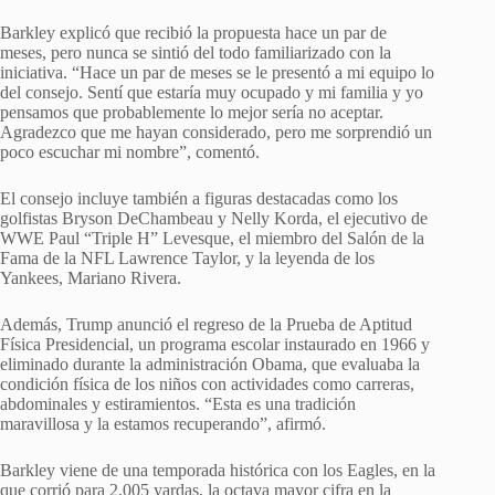
Barkley explicó que recibió la propuesta hace un par de
meses, pero nunca se sintió del todo familiarizado con la
iniciativa. “Hace un par de meses se le presentó a mi equipo lo
del consejo. Sentí que estaría muy ocupado y mi familia y yo
pensamos que probablemente lo mejor sería no aceptar.
Agradezco que me hayan considerado, pero me sorprendió un
poco escuchar mi nombre”, comentó.
El consejo incluye también a figuras destacadas como los
golfistas Bryson DeChambeau y Nelly Korda, el ejecutivo de
WWE Paul “Triple H” Levesque, el miembro del Salón de la
Fama de la NFL Lawrence Taylor, y la leyenda de los
Yankees, Mariano Rivera.
Además, Trump anunció el regreso de la Prueba de Aptitud
Física Presidencial, un programa escolar instaurado en 1966 y
eliminado durante la administración Obama, que evaluaba la
condición física de los niños con actividades como carreras,
abdominales y estiramientos. “Esta es una tradición
maravillosa y la estamos recuperando”, afirmó.
Barkley viene de una temporada histórica con los Eagles, en la
que corrió para 2,005 yardas, la octava mayor cifra en la