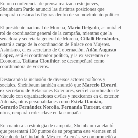
En una conferencia de prensa realizada este jueves,
Sheinbaum Pardo anunció las distintas posiciones que
ocuparán destacadas figuras dentro de su movimiento político.
El presidente nacional de Morena,
Mario Delgado
, asumirá el
rol de coordinador general de la campaña, mientras que la
senadora y secretaria general de Morena,
Citlalli Hernández
,
estará a cargo de la coordinación de Enlace con Mujeres.
Asimismo, el ex secretario de Gobernación,
Adán Augusto
López
, será el coordinador político, y la ex secretaria de
Economía,
Tatiana Clouthier
, se desempeñará como
coordinadora de voceros.
Destacando la inclusión de diversos actores políticos y
sociales, Sheinbaum también anunció que
Marcelo Ebrard
,
ex secretario de Relaciones Exteriores, será el coordinador de
vínculo con organizaciones civiles y mexicanos en el exterior.
Además, otras personalidades como
Estela Damián,
Gerardo Fernández Noroña, Fernanda Turrent
, entre
otros, ocuparán roles clave en la campaña.
En cuanto a la estrategia de campaña, Sheinbaum adelantó
que presentará 100 puntos de su programa este viernes en el
Zócalo de la Ciudad de México. Además, se comprometió a